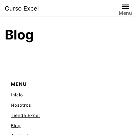
Skip
Curso Excel
to
Menu
content
Blog
MENU
Inicio
Nosotros
Tienda Excel
Blog