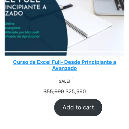
Curso de Excel Full- Desde Principiante a
Avanzado
PRODUCT
SALE!
ON
$
55,990
$
25,990
SALE
Add to cart