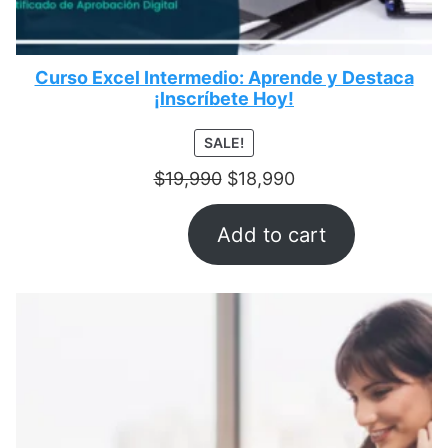
Curso Excel Intermedio: Aprende y Destaca
¡lnscríbete Hoy!
PRODUCT
SALE!
ON
$
19,990
$
18,990
SALE
Add to cart