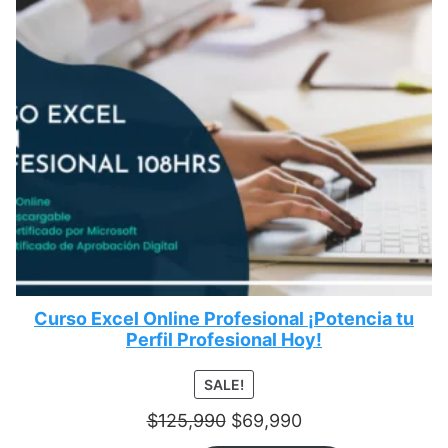
Curso Excel Online Profesional ¡Potencia tu
Perfil Profesional Hoy!
PRODUCT
SALE!
ON
$
125,990
$
69,990
SALE