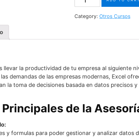
ADD TO CAR
para
negocios
Category:
Otros Cursos
¡Optimiza
tu
go
trabajo!
quantity
levar la productividad de tu empresa al siguiente ni
r las demandas de las empresas modernas, Excel ofr
itan la toma de decisiones basada en datos precisos y
 Principales de la Asesorí
do:
s y formulas para poder gestionar y analizar datos d