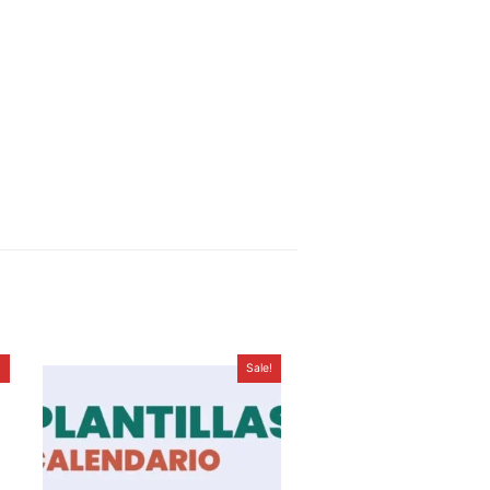
!
Sale!