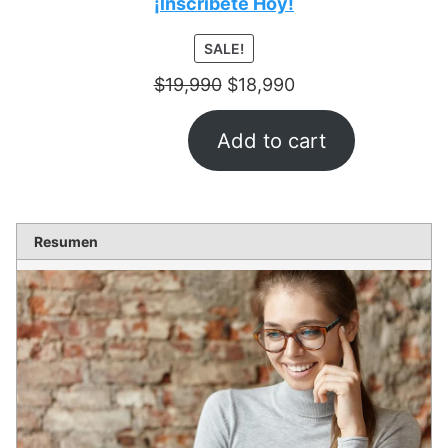
¡lnscríbete Hoy!
PRODUCT
SALE!
ON
$
19,990
$
18,990
SALE
Add to cart
Resumen