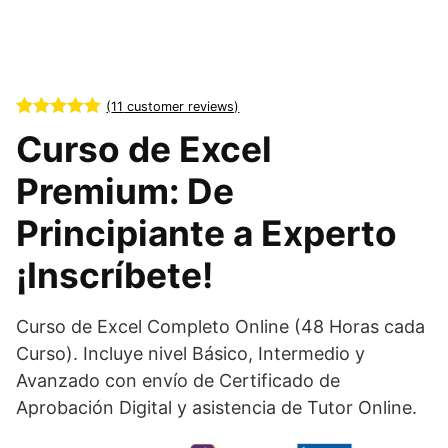
(
11
customer reviews)
Rated
11
5.00
Curso de Excel
out of 5
based on
customer
Premium: De
ratings
Principiante a Experto
¡Inscríbete!
Curso de Excel Completo Online (48 Horas cada
Curso). Incluye nivel Básico, Intermedio y
Avanzado con envío de Certificado de
Aprobación Digital y asistencia de Tutor Online.