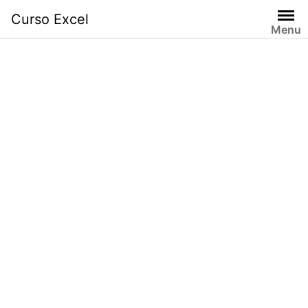
Skip
Curso Excel
to
Menu
content
Destacad
o