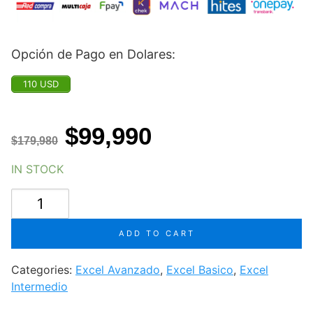
Opción de Pago en Dolares:
110 USD
$
99,990
$
179,980
IN STOCK
Curso
de
Excel
ADD TO CART
Premium:
De
Categories:
Excel Avanzado
,
Excel Basico
,
Excel
Principiante
Intermedio
a