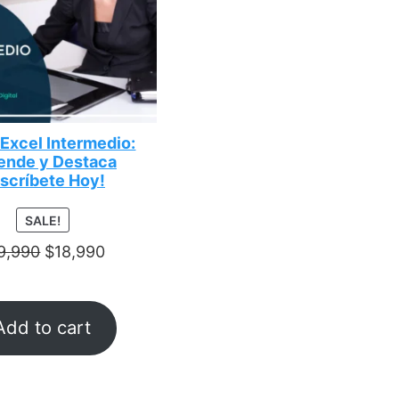
Excel Intermedio:
ende y Destaca
nscríbete Hoy!
PRODUCT
SALE!
ON
9,990
$
18,990
SALE
Add to cart