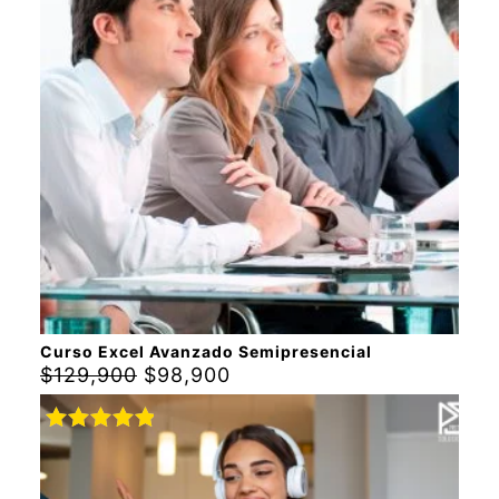
Curso Excel Avanzado Semipresencial
$
129,900
$
98,900
Rated
5.00
out of 5