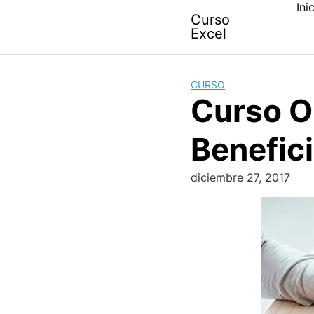
Ini
Skip
Curso
to
Excel
content
CURSO
Curso O
Benefic
diciembre 27, 2017