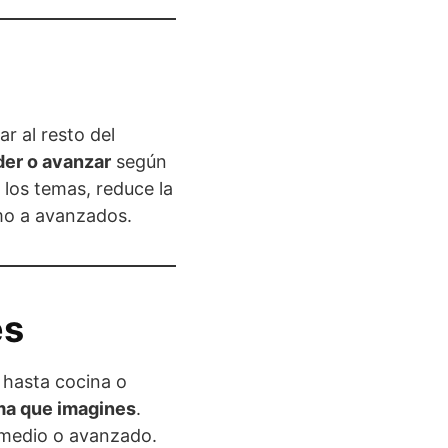
r al resto del
der o avanzar
según
los temas, reduce la
omo a avanzados.
es
 hasta cocina o
ema que imagines
.
ermedio o avanzado.