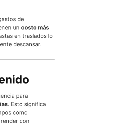
 gastos de
ienen un
costo más
stas en traslados lo
mente descansar.
tenido
uencia para
ías
. Esto significa
campos como
prender con