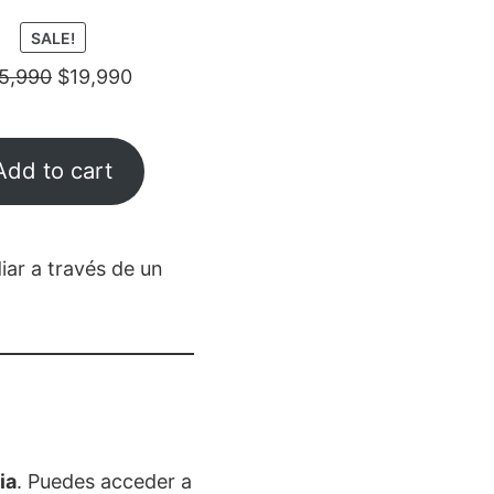
PRODUCT
SALE!
ON
5,990
$
19,990
SALE
Add to cart
iar a través de un
ia
. Puedes acceder a