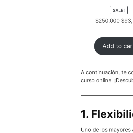
PR
SALE!
ON
$
250,000
$
93
SAL
Add to car
A continuación, te 
curso online. ¡Descú
1. Flexibi
Uno de los mayores a