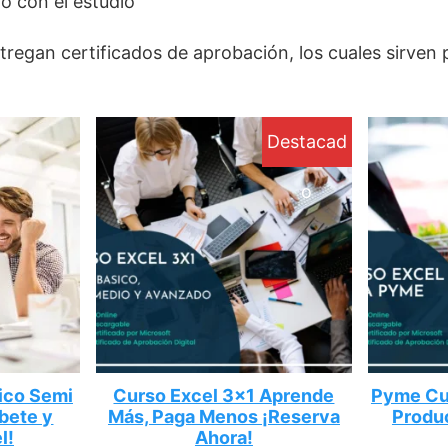
jo con el estudio
regan certificados de aprobación, los cuales sirven 
Destacad
o
ico Semi
Curso Excel 3×1 Aprende
Pyme Cur
íbete y
Más, Paga Menos ¡Reserva
Produc
l!
Ahora!