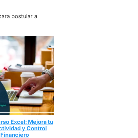
para postular a
so Excel: Mejora tu
tividad y Control
Financiero