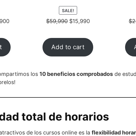
ODUCT
PRODUCT
SALE!
ON
,900
$
59,990
$
15,990
$
2
E
SALE
t
Add to cart
compartimos los
10 beneficios comprobados
de estud
brelos!
lidad total de horarios
tractivos de los cursos online es la
flexibilidad horar