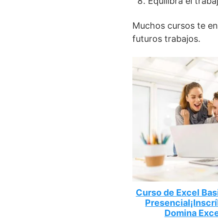
Equilibra el traba
Muchos cursos te ent
futuros trabajos.
Curso de Excel Bas
Presencial¡Inscr
Domina Exce