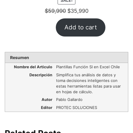
SALE!
ON
$
59,990
$
35,990
SALE
Add to cart
Resumen
Nombre del Articulo
Plantillas Función SI en Excel Chile
Descripción
Simplifica tus análisis de datos y
toma decisiones inteligentes con
estas herramientas listas para usar
en hojas de cálculo.
Autor
Pablo Gallardo
Editor
PROTEC SOLUCIONES